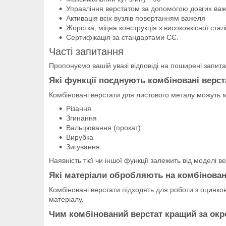
Управління верстатом за допомогою довгих ва
Активація всіх вузлів повертанням важеля
Жорстка, міцна конструкція з високоякісної стал
Сертифікація за стандартами СЄ.
Часті запитання
Пропонуємо вашій увазі відповіді на поширені запита
Які функції поєднують комбіновані верс
Комбіновані верстати для листового металу можуть ма
Різання
Згинання
Вальцювання (прокат)
Вирубка
Зигування.
Наявність тієї чи іншої функції залежить від моделі в
Які матеріали обробляють на комбінован
Комбіновані верстати підходять для роботи з оцинк
матеріалу.
Чим комбінований верстат кращий за окре