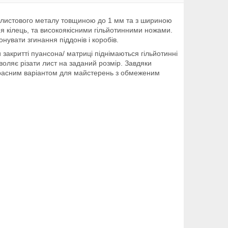
я листового металу товщиною до 1 мм та з шириною
я кілець, та високоякісними гільйотинними ножами.
увати згинання піддонів і коробів.
закритті пуансона/ матриці піднімаються гільйотинні
воляє різати лист на заданий розмір. Завдяки
екрасним варіантом для майстерень з обмеженим