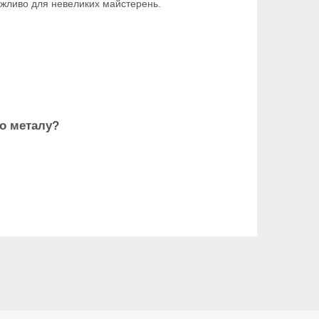
ажливо для невеликих майстерень.
го металу?