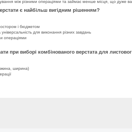
ування між різними операціями та займає менше місця, що дуже в
верстати є найбільш вигідним рішенням?
ростором і бюджетом
 універсальність для виконання різних завдань
ми операціями
вати при виборі комбінованого верстата для листово
вжина, ширина)
ерації