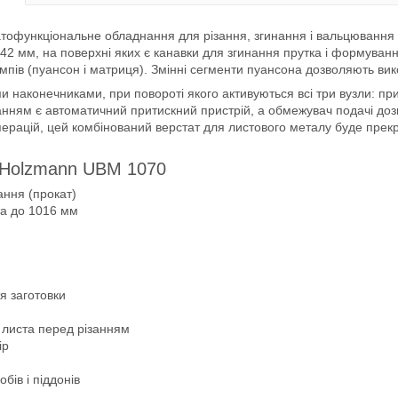
атофункціональне обладнання для різання, згинання і вальцюванн
2 мм, на поверхні яких є канавки для згинання прутка і формуванн
ів (пуансон і матриця). Змінні сегменти пуансона дозволяють викон
наконечниками, при повороті якого активуються всі три вузли: при 
ізанням є автоматичний притискний пристрій, а обмежувач подачі доз
 операцій, цей комбінований верстат для листового металу буде пр
а Holzmann UBM 1070
ання (прокат)
та до 1016 мм
я заготовки
 листа перед різанням
ір
бів і піддонів