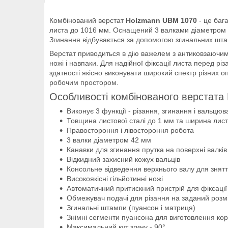
Комбінований верстат
Holzmann UBM 1070
- це баг
листа до 1016 мм. Оснащений 3 валками діаметром 4
Згинання відбувається за допомогою згинальних штамп
Верстат приводиться в дію важелем з антиковзаючими 
ножі і навпаки. Для надійної фіксації листа перед р
здатності якісно виконувати широкий спектр різних
робочим простором.
Особливості комбінованого верстат
Виконує 3 функції - різання, згинання і вальцюв
Товщина листової сталі до 1 мм та ширина лис
Правостороння і лівостороння робота
3 валки діаметром 42 мм
Канавки для згинання прутка на поверхні валків
Відкидний захисний кожух вальців
Консольне відведення верхнього валу для знятт
Високоякісні гільйотинні ножі
Автоматичний притискний пристрій для фіксації
Обмежувач подачі для різання на заданий розм
Згинальні штампи (пуансон і матриця)
Знімні сегменти пуансона для виготовлення коро
Максимальний кут згину - 90°