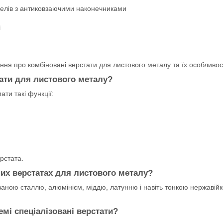
желів з антиковзаючими наконечниками
і
ння про комбіновані верстати для листового металу та їх особливост
тати для листового металу?
ти такі функції:
ерстата.
их верстатах для листового металу?
ованою сталлю, алюмінієм, міддю, латунню і навіть тонкою нержав
мі спеціалізовані верстати?