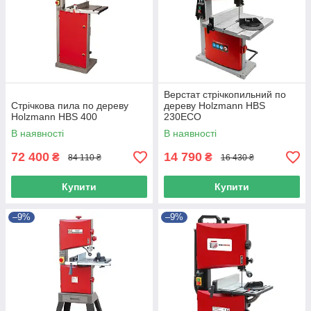
Верстат стрічкопильний по
Стрічкова пила по дереву
дереву Holzmann HBS
Holzmann HBS 400
230ECO
В наявності
В наявності
72 400
14 790
₴
₴
84 110 ₴
16 430 ₴
Купити
Купити
–9%
–9%