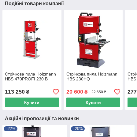
Подібні товари компанії
Стрічкова пила Holzmann
Стрічкова пила Holzmann
Стрі
HBS 470PROFI 230 В
HBS 230HQ
HBS
113 250
20 600
277
₴
₴
22 650 ₴
Купити
Купити
Акційні пропозиції та новинки
–22%
–20%