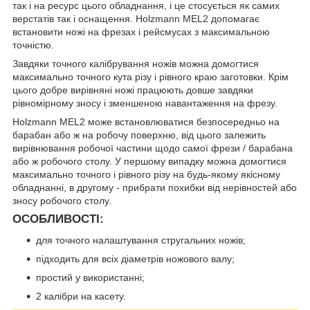
так і на ресурс цього обладнання, і це стосується як самих
верстатів так і оснащення. Holzmann MEL2 допомагає
встановити ножі на фрезах і рейсмусах з максимальною
точністю.
Завдяки точного калібрування ножів можна домогтися
максимально точного кута різу і рівного краю заготовки. Крім
цього добре вирівняні ножі працюють довше завдяки
рівномірному зносу і зменшеною навантаження на фрезу.
Holzmann MEL2 може встановлюватися безпосередньо на
барабан або ж на робочу поверхню, від цього залежить
вирівнювання робочої частини щодо самої фрези / барабана
або ж робочого столу. У першому випадку можна домогтися
максимально точного і рівного різу на будь-якому якісному
обладнанні, в другому - прибрати похибки від нерівностей або
зносу робочого столу.
ОСОБЛИВОСТІ:
для точного налаштування стругальних ножів;
підходить для всіх діаметрів ножового валу;
простий у використанні;
2 калібри на касету.