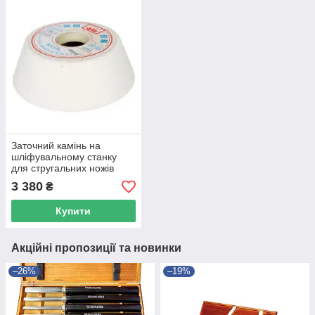
Заточний камінь на
шліфувальному станку
для стругальних ножів
Holzmann HMS 700
3 380
₴
Купити
Акційні пропозиції та новинки
–26%
–19%