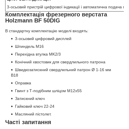
3-осьовий пристрій цифрової індикації і автоматична подача по 
Комплектація фрезерного верстата
Holzmann BF 50DIG
В стандартну комплектацію моделі входять:
3-осьовий цифровий дисплей
Шпиндель M16
Перехідна втулка MK2/3
Конічний хвостовик для свердлильного патрона
Швидкозатискний свердлильний патрон Ø 1-16 мм
B18
Оправка
Гвинт з Т-подібним шліцом M12x55
Затискний ключ
Гайковий ключ 22-24
Масляний пістолет.
Часті запитання