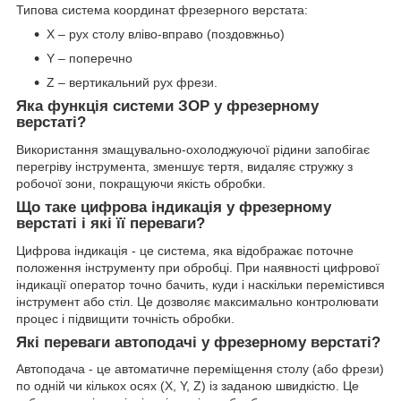
Типова система координат фрезерного верстата:
X – рух столу вліво-вправо (поздовжньо)
Y – поперечно
Z – вертикальний рух фрези.
Яка функція системи ЗОР у фрезерному
верстаті?
Використання змащувально-охолоджуючої рідини запобігає
перегріву інструмента, зменшує тертя, видаляє стружку з
робочої зони, покращуючи якість обробки.
Що таке цифрова індикація у фрезерному
верстаті і які її переваги?
Цифрова індикація - це система, яка відображає поточне
положення інструменту при обробці. При наявності цифрової
індикації оператор точно бачить, куди і наскільки перемістився
інструмент або стіл. Це дозволяє максимально контролювати
процес і підвищити точність обробки.
Які переваги автоподачі у фрезерному верстаті?
Автоподача - це автоматичне переміщення столу (або фрези)
по одній чи кількох осях (X, Y, Z) із заданою швидкістю. Це