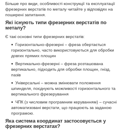
Більше про види, особливості конструкції та експлуатації
фрезерних верстатів по металу читайте у відповідях на
поширені запитання.
Які існують типи фрезерних верстатів по
металу?
Є такі основні типи фрезерних верстатів:
Горизонтально-фрезерні – фреза обертається
горизонтально, часто використовуються для обробки
довгих прямих площин
Вертикально-фрезерні – фреза розташована
вертикально, підходить для обробки площин, гнізд,
пазів
Універсальні – можна змінювати положення
шпинделя, поєднують можливості горизонтального та
вертикального фрезерування
ЧПК (з числовим програмним керуванням) – сучасні
автоматизовані верстати, що працюють за заданою
програмою.
Яка система координат застосовується у
фрезерних верстатах?