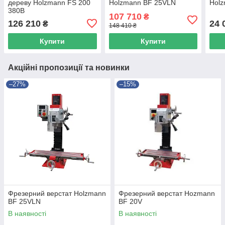
дереву Holzmann FS 200
Holzmann BF 25VLN
Hol
380В
107 710
₴
126 210
24 
₴
148 410 ₴
Купити
Купити
Акційні пропозиції та новинки
–27%
–15%
Фрезерний верстат Holzmann
Фрезерний верстат Hozmann
BF 25VLN
BF 20V
В наявності
В наявності