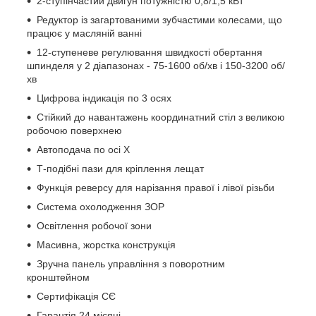
2-ступінчастий двигун потужністю 0,8/1,5 кВт
Редуктор із загартованими зубчастими колесами, що
працює у масляній ванні
12-ступеневе регулювання швидкості обертання
шпинделя у 2 діапазонах - 75-1600 об/хв і 150-3200 об/
хв
Цифрова індикація по 3 осях
Стійкий до навантажень координатний стіл з великою
робочою поверхнею
Автоподача по осі Х
Т-подібні пази для кріплення лещат
Функція реверсу для нарізання правої і лівої різьби
Система охолодження ЗОР
Освітлення робочої зони
Масивна, жорстка конструкція
Зручна панель управління з поворотним
кронштейном
Сертифікація СЄ
Гарантія 24 місяці.