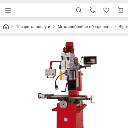
Товари та послуги
Металообробне обладнання
Фрез