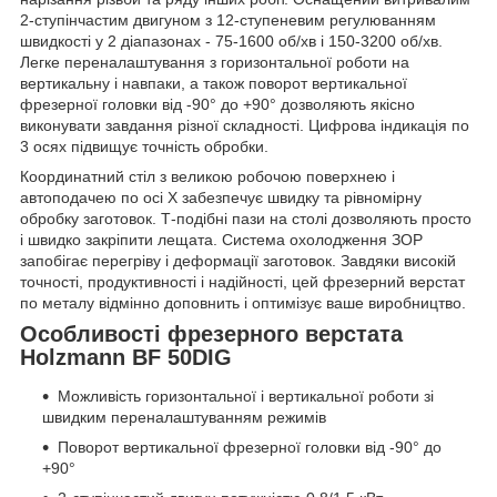
2-ступінчастим двигуном з 12-ступеневим регулюванням
швидкості у 2 діапазонах - 75-1600 об/хв і 150-3200 об/хв.
Легке переналаштування з горизонтальної роботи на
вертикальну і навпаки, а також поворот вертикальної
фрезерної головки від -90° до +90° дозволяють якісно
виконувати завдання різної складності. Цифрова індикація по
3 осях підвищує точність обробки.
Координатний стіл з великою робочою поверхнею і
автоподачею по осі Х забезпечує швидку та рівномірну
обробку заготовок. Т-подібні пази на столі дозволяють просто
і швидко закріпити лещата. Система охолодження ЗОР
запобігає перегріву і деформації заготовок. Завдяки високій
точності, продуктивності і надійності, цей фрезерний верстат
по металу відмінно доповнить і оптимізує ваше виробництво.
Особливості фрезерного верстата
Holzmann BF 50DIG
Можливість горизонтальної і вертикальної роботи зі
швидким переналаштуванням режимів
Поворот вертикальної фрезерної головки від -90° до
+90°