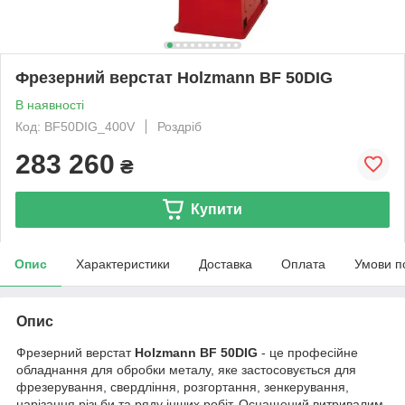
Фрезерний верстат Holzmann BF 50DIG
В наявності
Код: BF50DIG_400V
Роздріб
283 260
₴
Купити
Опис
Характеристики
Доставка
Оплата
Умови п
Опис
Фрезерний верстат
Holzmann BF 50DIG
- це професійне
обладнання для обробки металу, яке застосовується для
фрезерування, свердління, розгортання, зенкерування,
нарізання різьби та ряду інших робіт. Оснащений витривалим